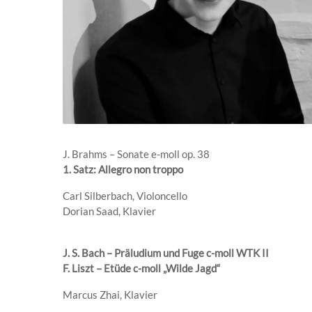
J. Brahms – Sonate e-moll op. 38
1. Satz: Allegro non troppo
Carl Silberbach, Violoncello
Dorian Saad, Klavier
J. S. Bach – Präludium und Fuge c-moll WTK II
F. Liszt – Etüde c-moll „Wilde Jagd“
Marcus Zhai, Klavier