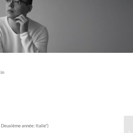
in
 Deuxième année: Italie“)